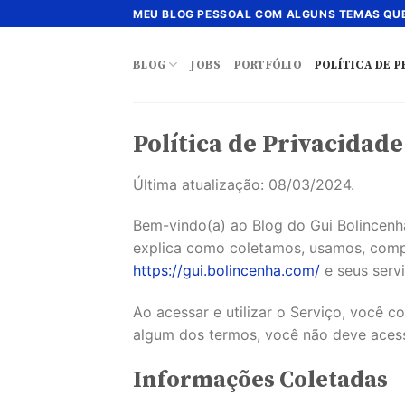
Skip
MEU BLOG PESSOAL COM ALGUNS TEMAS QUE
to
content
BLOG
JOBS
PORTFÓLIO
POLÍTICA DE P
Política de Privacidade
Última atualização: 08/03/2024.
Bem-vindo(a) ao Blog do Gui Bolincenha גי בולינסנה. Sua privacidade é de extrema importância para nós. Esta Política de Priva
explica como coletamos, usamos, comp
https://gui.bolincenha.com/
e seus serv
Ao acessar e utilizar o Serviço, você 
algum dos termos, você não deve acess
Informações Coletadas